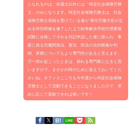
となれるのは、弁護士以外には「特定社会保険労務
士」のみになります。特定社会保険労務士は、社会
保険労務士登録を受けている者
が 厚生労働大臣
が定
める
特別研修
を修了した上で
紛争解決手続代理業務
試験に合格してそれを付記申請した者に限られ、事
案に係る労働関係法、憲法、民法の法的根拠や判
例、実務についてもより専門性があると言えます。
万一何か起こったときは、頼れる専門家になると思
いますので、まさかの時のために覚えておいてくだ
さいね。オフィスこころも今年度から特定社会保険
労務士として活動できることになりましたので、求
めに応じて貢献できれば幸いです！
LINE