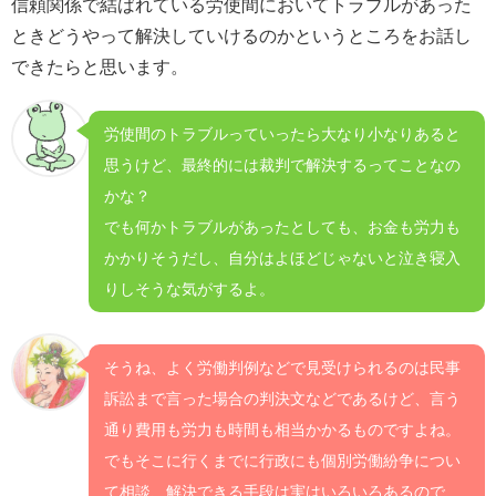
信頼関係で結ばれている労使間においてトラブルがあった
ときどうやって解決していけるのかというところをお話し
できたらと思います。
労使間のトラブルっていったら大なり小なりあると
思うけど、最終的には裁判で解決するってことなの
かな？
でも何かトラブルがあったとしても、お金も労力も
かかりそうだし、自分はよほどじゃないと泣き寝入
りしそうな気がするよ。
そうね、よく労働判例などで見受けられるのは民事
訴訟まで言った場合の判決文などであるけど、言う
通り費用も労力も時間も相当かかるものですよね。
でもそこに行くまでに行政にも個別労働紛争につい
て相談、解決できる手段は実はいろいろあるので、