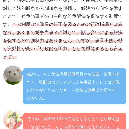
対して法的観点から問題点を指摘し、解決の方向性を示す
ことで、紛争当事者の自主的な紛争解決を促進する制度で
す。
この制度は法違反の是正を図るための行政指導とは異
なり、あくまで紛争当事者に対して、話し合いによる解決
を促すもので強制力はありません。ですが、事業主側が動
く実効性が高い「行政的な圧力」として機能するとも言え
ます。
確かに、もし都道府県労働局長から助言・指導が来
たら、強制力はないといっても事業主としては無視
はできないだろうなあ。その時は誠実に対応するし
かないね。
そうね、紛争発生時点ではどちらがどうとか確定は
できないけど、もし法律や判例などを知らないこと