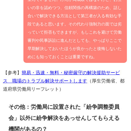
いの非を認めつつ、信頼関係の再構築のため、話し
合いで解決できる方法として第三者が入る有効な手
段であると思います。その代わり強制力の面では劣
っていて拒否もできますが、もしこれを避けて労働
審判や民事訴訟に進んだとしても、やっぱりここで
早期解決しておいたほうが良かったと後悔しないた
めにも知っておくことは重要ですね。
【参考】
簡易・迅速・無料・秘密厳守の解決援助サービ
ス 職場のトラブル解決サポートします
（厚生労働省、都
道府県労働局リーフレット）
その他：労働局に設置された「紛争調整委員
会」以外に紛争解決をあっせんしてもらえる
機関があるの？