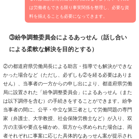
は労働者もできる限り事実関係を整理し、必要な資
料を揃えることも必要になってきます。
③紛争調整委員会によるあっせん（話し合い
による柔軟な解決を目的とする）
②の都道府県労働局長による助言・指導でも解決ができな
かった場合など（ただし、必ずしも②を経る必要はありま
せん）、当事者の一方からの申し出により、都道府県労働
局に設置された「紛争調整委員会」によるあっせん（また
は以下調停を含む）の手続きをすることができます。紛争
当事者の間に、公平・中立な第三者として労働問題の専門
家（弁護士、大学教授、社会保険労務士など）が入り、双
方の主張や要点を確かめ、双方から求められた場合は、両
者それぞれに事案に応じた具体的なあっせん案が提示され