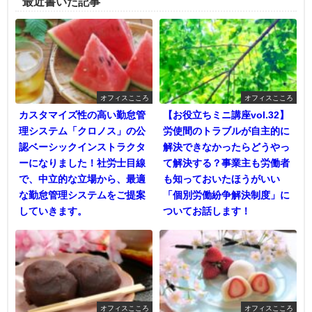
最近書いた記事
オフィスこころ
オフィスこころ
カスタマイズ性の高い勤怠管
【お役立ちミニ講座vol.32】
理システム「クロノス」の公
労使間のトラブルが自主的に
認ベーシックインストラクタ
解決できなかったらどうやっ
ーになりました！社労士目線
て解決する？事業主も労働者
で、中立的な立場から、最適
も知っておいたほうがいい
な勤怠管理システムをご提案
「個別労働紛争解決制度」に
していきます。
ついてお話します！
オフィスこころ
オフィスこころ