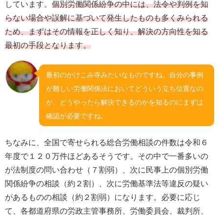
しています。
個別労働関係紛争の中には、法令や判例を知
らない場合や誤解に基づいて発生したものも多くみられる
ため、まずはその情報を正しく知り、解決の方向性を知る
最初の手段となります。
最初のかけこみ寺みたいなものですね。自分の事例
が難しい労働関係法においてどういう立ち位置なの
か、どうやったら解決できるのかを知るのにまずは
確認が必要ですね。
ちなみに、全国で寄せられる総合労働相談の件数は令和６
年度で１２０万件ほどあるそうです。その中で一番多いの
が法制度の問い合わせ（７割弱）、次に民事上の個別労働
関係紛争の相談（約２割）、次に労働基準法等違反の疑い
があるものの相談（約２割弱）になります。必要に応じ
て、各都道府県の労政主管事務所、労働委員会、裁判所、