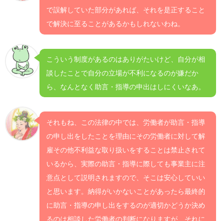
で誤解していた部分があれば、それを是正すること
で解決に至ることがあるかもしれないわね。
こういう制度があるのはありがたいけど、自分が相
談したことで自分の立場が不利になるのが嫌だか
ら、なんとなく助言・指導の申出はしにくいなあ。
それもね、この法律の中では、労働者が助言・指導
の申し出をしたことを理由にその労働者に対して解
雇その他不利益な取り扱いをすることは禁止されて
いるから、実際の助言・指導に際しても事業主に注
意点として説明されますので、そこは安心していい
と思います。納得がいかないことがあったら最終的
に助言・指導の申し出をするのが適切かどうか決め
るのは相談した労働者の判断になりますが、それに