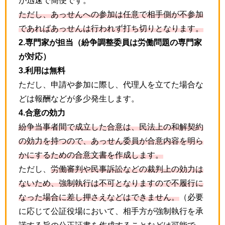
が迅速で簡便です。
ただし、あっせんへの参加は任意で相手側が不参加
であればあっせんは行われず打ち切りとなります。
2.専門家が担当（紛争調整委員は労働問題の専門家
が対応）
3.利用は無料
ただし、申請や参加に際し、代理人を立てた場合な
どは報酬などが多少発生します。
4.合意の効力
紛争当事者間で成立した合意は、民法上の和解契約
の効力を持つので、あっせん委員が合意内容を明ら
かにするための合意文書を作成します。
ただし、
労働審判や民事訴訟などの裁判上の効力は
ないため、強制執行は不可となりますので不履行に
なった場合に差し押さえなどはできません。
（必要
に応じて公証役場において、相手方が強制執行を承