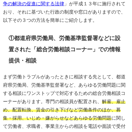
争の解決の促進に関する法律
」が平成１３年に施行されて
おり、それに基づいた行政の制度や窓口がありますので、
以下その３つの方法を簡単にご紹介します。
①都道府県労働局、労働基準監督署などに設
置された「総合労働相談コーナー」での情報
提供・相談
まず労働トラブルがあったときに相談する先として、都道
府県労働局、労働基準監督署など、あらゆる労働問題に関
する相談にワンストップで対応するための総合労働相談コ
ーナーがあります。専門の相談員が配置され、
解雇、雇止
め、配置転換、賃金の引き下げなど労働条件のほか、募
集・採用、いじめ・嫌がらせなどあらゆる労働問題
に関し
て労働者、求職者、事業主からの相談を電話や面談で受付