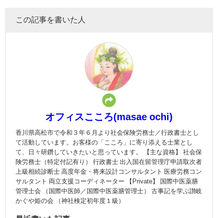
この記事を書いた人
オフィスこころ(masae ochi)
香川県高松市で令和３年６月より社会保険労務士／行政書士とし
て活動しています。お客様の「こころ」に寄り添える士業とし
て、日々研鑽していきたいと思っています。 【主な資格】 社会保
険労務士（特定付記有り） 行政書士 出入国在留管理庁申請取次者
上級相続診断士 高度年金・将来設計コンサルタント 医療労務コン
サルタント 両立支援コーディネーター 【Private】 国際中医薬膳
管理士会 （国際中医師／国際中医薬膳管理士） 古事記を学ぶ讃岐
かぐや姫の会 （神社検定初年度１級）