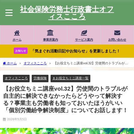
社会保険労務士行政書士オフ
ィスこころ
ホーム
事業所案内
サービス案内
お問い合わせ
「気まぐれ活動日記やお知らせ」を更新しました！
お知らせ
ホーム
オフィスこころ
【お役立ちミニ講座vol.32】労使間のトラブルが自
主的に解決できなかったらどうやって解決する？事業主も労働者も知っておいたほう
がいい「個別労働紛争解決制度」についてお話します！
オフィスこころ
労働保険
🌷お役立ちミニ講座一覧
【お役立ちミニ講座vol.32】労使間のトラブルが
自主的に解決できなかったらどうやって解決す
る？事業主も労働者も知っておいたほうがいい
「個別労働紛争解決制度」についてお話します！
2026年5月5日