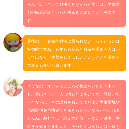
ろん、話し合いで解決できなかった場合は、労働審
判や民事訴訟といった手続きに進むことも可能で
す。
最後の、「金銭的解決に限られない」っていうのは
魅力的ですね、必ずしも金銭的解決を求める人ばか
りではなく、改善をしてほしいということを求める
労働者も多いと思います。
そうなの、オフィスこころが相談をいただく中で
も、実はそういう人は潜在的に多いです。誤解があ
ったならば、その誤解を解いてよりよい労働環境や
信頼関係を再構築できるきっかけとなるかもしれま
せんね。裁判では「訴えの利益」がないと基本、手
続きが始まりませんが、あっせんはそれとは一線を