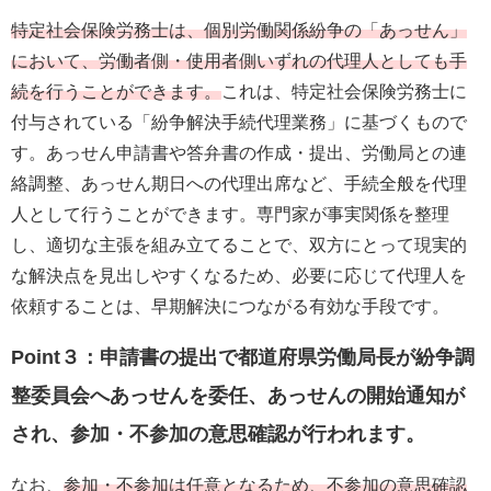
特定社会保険労務士は、個別労働関係紛争の「あっせん」
において、労働者側・使用者側いずれの代理人としても手
続を行うことができます。
これは、特定社会保険労務士に
付与されている「紛争解決手続代理業務」に基づくもので
す。あっせん申請書や答弁書の作成・提出、労働局との連
絡調整、あっせん期日への代理出席など、手続全般を代理
人として行うことができます。専門家が事実関係を整理
し、適切な主張を組み立てることで、双方にとって現実的
な解決点を見出しやすくなるため、必要に応じて代理人を
依頼することは、早期解決につながる有効な手段です。
Point３：申請書の提出で都道府県労働局長が紛争調
整委員会へあっせんを委任、あっせんの開始通知が
され、参加・不参加の意思確認が行われます。
なお、
参加・不参加は任意となるため、不参加の意思確認