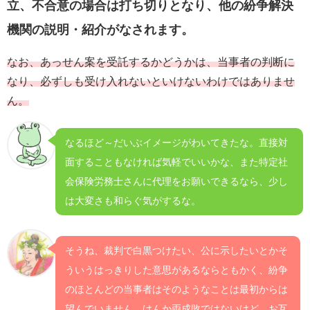
立、不合意の場合は打ち切りとなり、他の紛争解決
機関の説明・紹介がなされます。
なお、あっせん案を受託するかどうかは、当事者の判断に
なり、必ずしも受け入れないといけないわけではありませ
ん。
なるほど～だいぶイメージがわいてきたな。直接対
面することもなければ気軽でいいかな、また特定社
会保険労務士さんに代理をお願いできるなら、少し
は大変さも和らぐ気がするな。
そうね、裁判で白黒つけたい、公に示したいとかそ
ういうはっきりした意思があるならともかく、紛争
のほとんどの当事者はそのようなことは最初からは
望んでいません。けんか両成敗ではないけど、お互