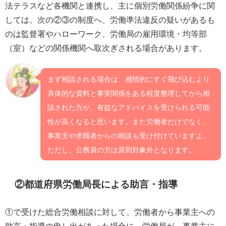
法テラスなど各機関と連携し、主に個別労働関係紛争に関
しては、次の②③の制度へ、労働準法違反の疑いがあるも
のは監督署やハローワーク、労働局の雇用環境・均等部
（室）などの関係機関へ取次ぎされる場合があります。
まず相談される場合は、感情的にすぐ飛び込むより
具体的な資料と事実関係をある程度整理してから相
談された方が、有益なアドバイスを受けられる可能
性が高くなると思います。また労働者だけでなく、
事業主や求職者からの相談も受け付けていますよ。
ただし、公務員の方は原則対象外となります。
②都道府県労働局長による助言・指導
①で受けた総合労働相談に対して、労働者から事業主への
助言・指導の申し出があった場合に、労働局が、事業主に