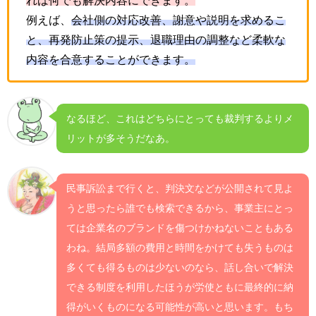
れば何でも解決内容にできます。
例えば、
会社側の対応改善、謝意や説明を求めるこ
と、再発防止策の提示、退職理由の調整など柔軟な
内容を合意することができます。
なるほど、これはどちらにとっても裁判するよりメ
リットが多そうだなあ。
民事訴訟まで行くと、判決文などが公開されて見よ
うと思ったら誰でも検索できるから、事業主にとっ
ては企業名のブランドを傷つけかねないこともある
わね。結局多額の費用と時間をかけても失うものは
多くても得るものは少ないのなら、話し合いで解決
できる制度を利用したほうが労使ともに最終的に納
得がいくものになる可能性が高いと思います。もち