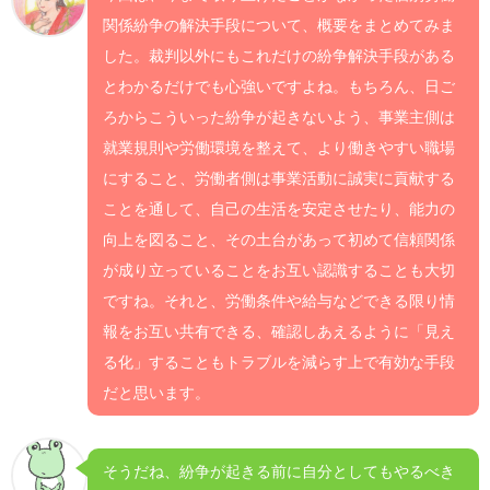
関係紛争の解決手段について、概要をまとめてみま
した。裁判以外にもこれだけの紛争解決手段がある
とわかるだけでも心強いですよね。もちろん、日ご
ろからこういった紛争が起きないよう、事業主側は
就業規則や労働環境を整えて、より働きやすい職場
にすること、労働者側は事業活動に誠実に貢献する
ことを通して、自己の生活を安定させたり、能力の
向上を図ること、その土台があって初めて信頼関係
が成り立っていることをお互い認識することも大切
ですね。それと、労働条件や給与などできる限り情
報をお互い共有できる、確認しあえるように「見え
る化」することもトラブルを減らす上で有効な手段
だと思います。
そうだね、紛争が起きる前に自分としてもやるべき