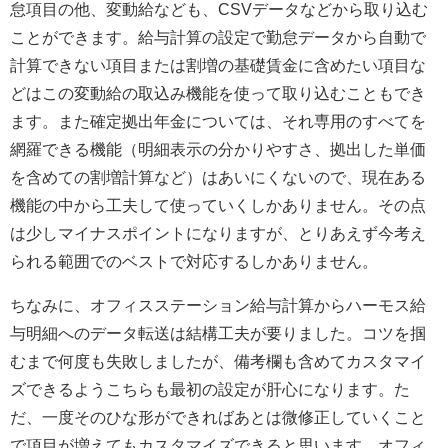
怠項目の他、変動給なども、CSVデータなどから取り込む
ことができます。給与計算の設定で勤怠データから自動で
計算できない項目または割増の基礎賃金に含めたい項目な
どはこの変動給の取込み機能を使って取り込むこともでき
ます。また確定拠出年金については、それ専用のすべてを
網羅できる機能（明細表示の分かりやすさ、拠出した単価
を含めての割増計算など）はあいにくないので、現在ある
機能の中から工夫して使っていくしかありません。その点
は少しマイナスポイントになりますが、とりあえず今考え
られる範囲でのベストで対応するしかありません。
ちなみに、オフィスステーション給与計算からハーモス給
与明細へのデータ転送は結構工夫が要りました。コツを掴
むまで何度も失敗しましたが、備考欄も含めてカスタマイ
ズできるようこちらも最初の設定が肝心になります。た
だ、一度そのひな形ができればあとは微修正していくこと
で項目が増えてもカスタマイズできると思います。オフィ