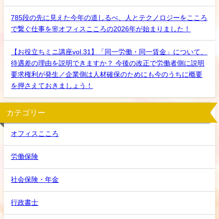
785段の先に見えた今年の道しるべ、人とテクノロジーをこころ
で繋ぐ仕事を🌸オフィスこころの2026年が始まりました！
【お役立ちミニ講座vol.31】「同一労働・同一賃金」について、
待遇差の理由を説明できますか？ 今後の改正で労働者側に説明
要求権利が発生／企業側は人材確保のためにも今のうちに概要
を押さえておきましょう！
カテゴリー
オフィスこころ
労働保険
社会保険・年金
行政書士