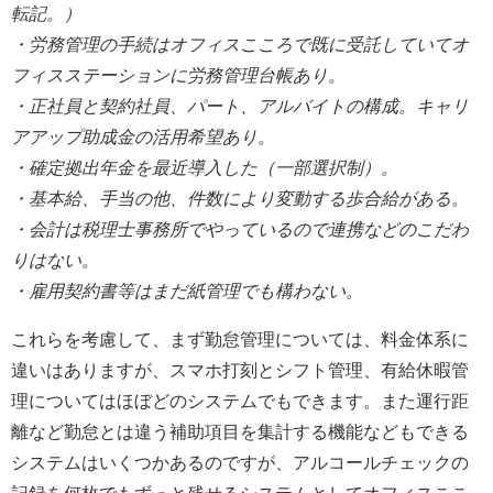
転記。）
・労務管理の手続はオフィスこころで既に受託していてオ
フィスステーションに労務管理台帳あり。
・正社員と契約社員、パート、アルバイトの構成。キャリ
アアップ助成金の活用希望あり。
・確定拠出年金を最近導入した（一部選択制）。
・基本給、手当の他、件数により変動する歩合給がある。
・会計は税理士事務所でやっているので連携などのこだわ
りはない。
・雇用契約書等はまだ紙管理でも構わない。
これらを考慮して、まず勤怠管理については、料金体系に
違いはありますが、スマホ打刻とシフト管理、有給休暇管
理についてはほぼどのシステムでもできます。また運行距
離など勤怠とは違う補助項目を集計する機能などもできる
システムはいくつかあるのですが、アルコールチェックの
記録を何枚でもずっと残せるシステムとしてオフィスここ