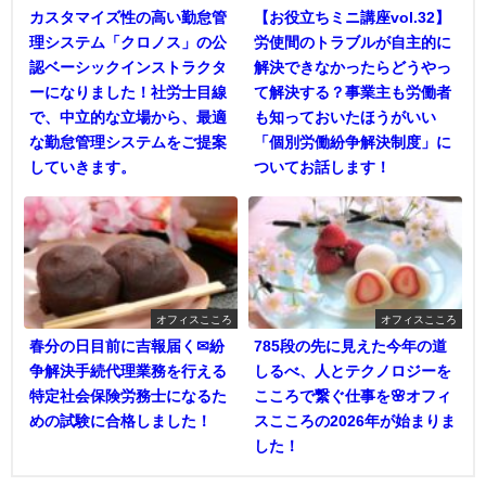
カスタマイズ性の高い勤怠管
【お役立ちミニ講座vol.32】
理システム「クロノス」の公
労使間のトラブルが自主的に
認ベーシックインストラクタ
解決できなかったらどうやっ
ーになりました！社労士目線
て解決する？事業主も労働者
で、中立的な立場から、最適
も知っておいたほうがいい
な勤怠管理システムをご提案
「個別労働紛争解決制度」に
していきます。
ついてお話します！
オフィスこころ
オフィスこころ
春分の日目前に吉報届く✉紛
785段の先に見えた今年の道
争解決手続代理業務を行える
しるべ、人とテクノロジーを
特定社会保険労務士になるた
こころで繋ぐ仕事を🌸オフィ
めの試験に合格しました！
スこころの2026年が始まりま
した！