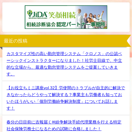
最近の投稿
カスタマイズ性の高い勤怠管理システム「クロノス」の公認ベ
ーシックインストラクターになりました！社労士目線で、中立
的な立場から、最適な勤怠管理システムをご提案していきま
す。
【お役立ちミニ講座vol.32】労使間のトラブルが自主的に解決で
きなかったらどうやって解決する？事業主も労働者も知ってお
いたほうがいい「個別労働紛争解決制度」についてお話しま
す！
春分の日目前に吉報届く✉紛争解決手続代理業務を行える特定
社会保険労務士になるための試験に合格しました！