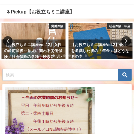
🌷Pickup【お役立ちミニ講座】
労働保険
社会保険・年金
【お役立ちミニ講座vol.12】女性
【お役立ちミニ講座Vol.2】会社
の産前産後～育児に関わる労働保
を退職した後の「年金」はどうな
険／社会保険の各種手続きについ
るの？
てマスターしよう！（育児休業
2021年6月20日
編）
2022年4月30日