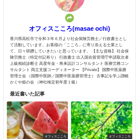
オフィスこころ(masae ochi)
香川県高松市で令和３年６月より社会保険労務士／行政書士とし
て活動しています。お客様の「こころ」に寄り添える士業とし
て、日々研鑽していきたいと思っています。 【主な資格】 社会保
険労務士（特定付記有り） 行政書士 出入国在留管理庁申請取次者
上級相続診断士 高度年金・将来設計コンサルタント 医療労務コン
サルタント 両立支援コーディネーター 【Private】 国際中医薬膳
管理士会 （国際中医師／国際中医薬膳管理士） 古事記を学ぶ讃岐
かぐや姫の会 （神社検定初年度１級）
最近書いた記事
オフィスこころ
オフィスこころ