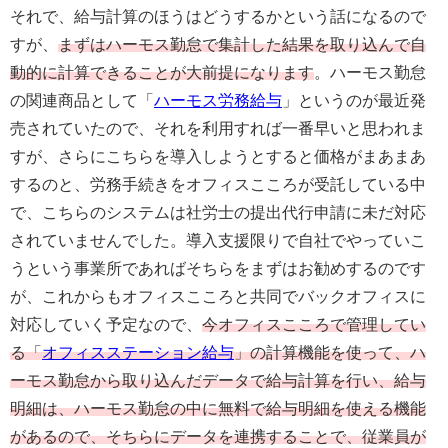
それで、給与計算のほうはどうするかという話になるので
すが、
まずはハーモス勤怠で集計した結果を取り込んで自
動的に計算できることが大前提になります
。ハーモス勤怠
の関連商品として「
ハーモス労務給与
」というのが最近発
売されていたので、それを利用すれば一番早いと思われま
すが、さらにこちらを導入しようとすると価格がまあまあ
するのと、労務手続きをオフィスこころが受託している中
で、こちらのシステムは社労士の提出代行申請に未だ対応
されていませんでした。導入支援限りで自社でやっていこ
うという事業所であればそちらをまずはお勧めするのです
が、これからもオフィスこころと共同でバックオフィスに
対応していく予定なので、
今オフィスこころで管理してい
る「
オフィスステーション給与
」の計算機能を使って、ハ
ーモス勤怠から取り込んだデータで給与計算を行い、給与
明細は、ハーモス勤怠の中に無料で給与明細を使える機能
があるので、そちらにデータを連携することで、従業員が